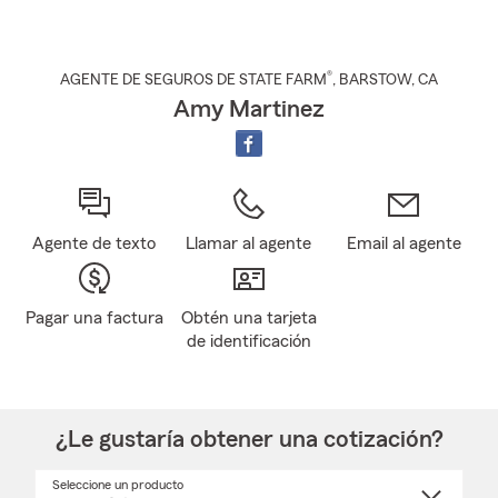
®
AGENTE DE SEGUROS DE STATE FARM
,
BARSTOW
, CA
Amy Martinez
Agente de texto
Llamar al agente
Email al agente
Pagar una factura
Obtén una tarjeta
de identificación
¿Le gustaría obtener una cotización?
Seleccione un producto
Seleccione