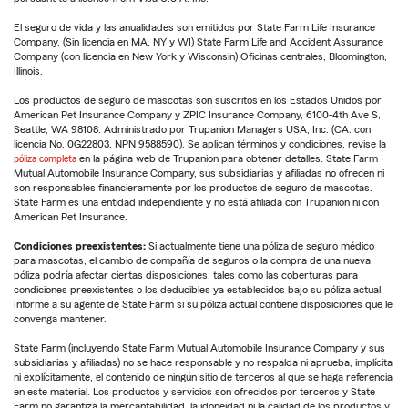
El seguro de vida y las anualidades son emitidos por State Farm Life Insurance
Company. (Sin licencia en MA, NY y WI) State Farm Life and Accident Assurance
Company (con licencia en New York y Wisconsin) Oficinas centrales, Bloomington,
Illinois.
Los productos de seguro de mascotas son suscritos en los Estados Unidos por
American Pet Insurance Company y ZPIC Insurance Company, 6100-4th Ave S,
Seattle, WA 98108. Administrado por Trupanion Managers USA, Inc. (CA: con
licencia No. 0G22803, NPN 9588590). Se aplican términos y condiciones, revise la
póliza completa
en la página web de Trupanion para obtener detalles. State Farm
Mutual Automobile Insurance Company, sus subsidiarias y afiliadas no ofrecen ni
son responsables financieramente por los productos de seguro de mascotas.
State Farm es una entidad independiente y no está afiliada con Trupanion ni con
American Pet Insurance.
Condiciones preexistentes:
Si actualmente tiene una póliza de seguro médico
para mascotas, el cambio de compañía de seguros o la compra de una nueva
póliza podría afectar ciertas disposiciones, tales como las coberturas para
condiciones preexistentes o los deducibles ya establecidos bajo su póliza actual.
Informe a su agente de State Farm si su póliza actual contiene disposiciones que le
convenga mantener.
State Farm (incluyendo State Farm Mutual Automobile Insurance Company y sus
subsidiarias y afiliadas) no se hace responsable y no respalda ni aprueba, implícita
ni explícitamente, el contenido de ningún sitio de terceros al que se haga referencia
en este material. Los productos y servicios son ofrecidos por terceros y State
Farm no garantiza la mercantabilidad, la idoneidad ni la calidad de los productos y