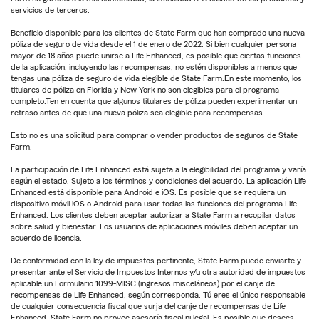
servicios de terceros.
Beneficio disponible para los clientes de State Farm que han comprado una nueva
póliza de seguro de vida desde el 1 de enero de 2022. Si bien cualquier persona
mayor de 18 años puede unirse a Life Enhanced, es posible que ciertas funciones
de la aplicación, incluyendo las recompensas, no estén disponibles a menos que
tengas una póliza de seguro de vida elegible de State Farm.En este momento, los
titulares de póliza en Florida y New York no son elegibles para el programa
completo.Ten en cuenta que algunos titulares de póliza pueden experimentar un
retraso antes de que una nueva póliza sea elegible para recompensas.
Esto no es una solicitud para comprar o vender productos de seguros de State
Farm.
La participación de Life Enhanced está sujeta a la elegibilidad del programa y varía
según el estado. Sujeto a los términos y condiciones del acuerdo. La aplicación Life
Enhanced está disponible para Android e iOS. Es posible que se requiera un
dispositivo móvil iOS o Android para usar todas las funciones del programa Life
Enhanced. Los clientes deben aceptar autorizar a State Farm a recopilar datos
sobre salud y bienestar. Los usuarios de aplicaciones móviles deben aceptar un
acuerdo de licencia.
De conformidad con la ley de impuestos pertinente, State Farm puede enviarte y
presentar ante el Servicio de Impuestos Internos y/u otra autoridad de impuestos
aplicable un Formulario 1099-MISC (ingresos misceláneos) por el canje de
recompensas de Life Enhanced, según corresponda. Tú eres el único responsable
de cualquier consecuencia fiscal que surja del canje de recompensas de Life
Enhanced. State Farm no provee asesoría fiscal ni legal. Es posible que desees