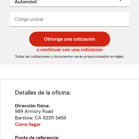
un
nombre
de
producto
del
Código postal
Ingresa
Ingresa
_____
menú
un
un
desplegable
código
código
postal
postal
Obtenga una cotización
de
de
5
5
o continuar con una cotización
dígitos
dígitos
Todas las cotizaciones y documentos serán proporcionados en inglés.
Detalles de la oficina:
Dirección física:
989 Armory Road
Barstow
,
CA
92311-5459
Cómo llegar
Punto de referencia: