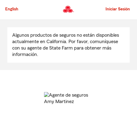
Pasar
al
English
Iniciar Sesión
contenido
principal
Comienzo
del
Algunos productos de seguros no están disponibles
contenido
actualmente en California. Por favor, comuníquese
principal
con su agente de State Farm para obtener más
información.